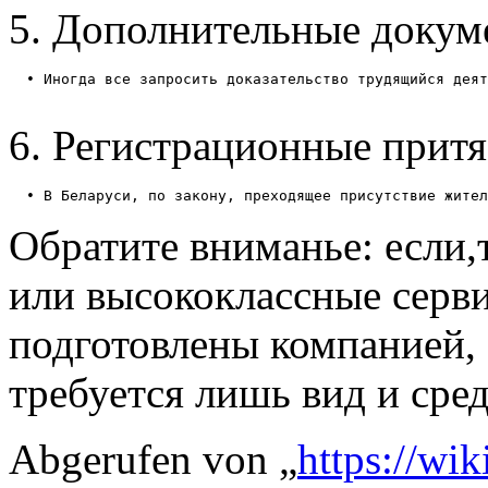
5. Дополнительные докум
  • Иногда все запросить доказательство трудящийся деят
6. Регистрационные притя
Обратите вниманье: если,т
или высококлассные серви
подготовлены компанией,
требуется лишь вид и сред
Abgerufen von „
https://wi