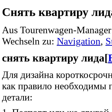
Снять квартиру лид
Aus Tourenwagen-Manager
Wechseln zu:
Navigation
,
S
снять квартиру лида
[
Для дизайна короткосроч
как правило необходимы
детали: