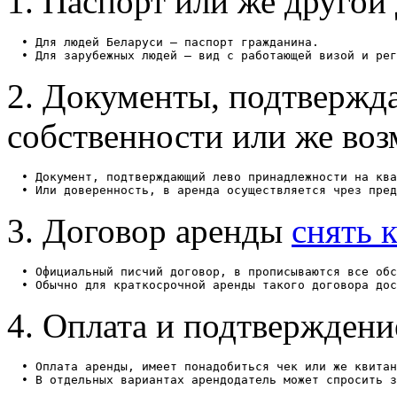
1. Паспорт или же другой
  • Для людей Беларуси — паспорт гражданина.

2. Документы, подтверж
собственности или же воз
  • Документ, подтверждающий лево принадлежности на ква
3. Договор аренды
снять 
  • Официальный писчий договор, в прописываются все обс
4. Оплата и подтверждени
  • Оплата аренды, имеет понадобиться чек или же квитан