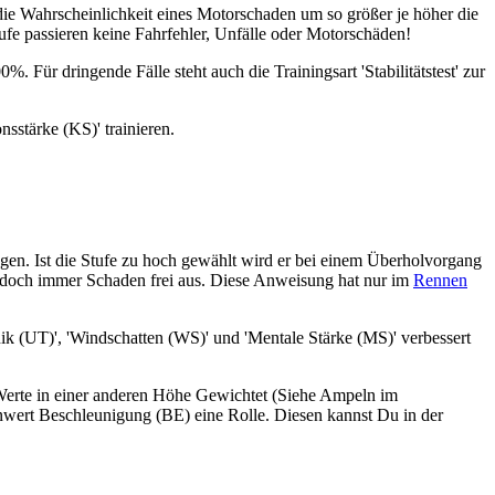
d die Wahrscheinlichkeit eines Motorschaden um so größer je höher die
Stufe passieren keine Fahrfehler, Unfälle oder Motorschäden!
%. Für dringende Fälle steht auch die Trainingsart 'Stabilitätstest' zur
sstärke (KS)' trainieren.
en. Ist die Stufe zu hoch gewählt wird er bei einem Überholvorgang
jedoch immer Schaden frei aus. Diese Anweisung hat nur im
Rennen
ik (UT)', 'Windschatten (WS)' und 'Mentale Stärke (MS)' verbessert
 Werte in einer anderen Höhe Gewichtet (Siehe Ampeln im
nwert Beschleunigung (BE) eine Rolle. Diesen kannst Du in der