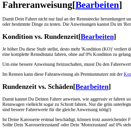
Fahreranweisung
[
Bearbeiten
]
Damit Dein Fahrer nicht nur faul an der Rennstrecke herumlungert und
oder bestimmte Dinge zu testen. Die Anweisungen kannst Du im 'Renn
Kondition vs. Rundenzeit
[
Bearbeiten
]
Je höher Du diese Stufe stellst, desto mehr 'Kondition (KO)' verlie
eine komplette Renndistanz fahren, ohne auf 0% Kondition zu gelang
Um eine bessere Anweisung freizuschalten, musst Du den Fahrerwert 
Im Rennen kann diese Fahranweisung als Premiumnutzer mit der
Kon
Rundenzeit vs. Schäden
[
Bearbeiten
]
Damit kannst Du Deinen Fahrer anweisen, wie aggressiv er fahren so
Rennwagen vielleicht sogar zu Schrott fahren. Nur die grün unterl
sind bessere Fahrerwerte für die gleiche Anweisung nötig!)
Ist Deine Karosserie erstmal beschädigt, können trotz ausreichender
Sollte Dein 'Karosseriezustand' oder Dein 'Motorzustand' auf 0% ste