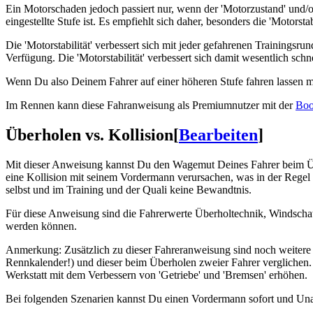
Ein Motorschaden jedoch passiert nur, wenn der 'Motorzustand' und/ode
eingestellte Stufe ist. Es empfiehlt sich daher, besonders die 'Motor
Die 'Motorstabilität' verbessert sich mit jeder gefahrenen Trainingsrun
Verfügung. Die 'Motorstabilität' verbessert sich damit wesentlich schne
Wenn Du also Deinem Fahrer auf einer höheren Stufe fahren lassen mö
Im Rennen kann diese Fahranweisung als Premiumnutzer mit der
Boo
Überholen vs. Kollision
[
Bearbeiten
]
Mit dieser Anweisung kannst Du den Wagemut Deines Fahrer beim Über
eine Kollision mit seinem Vordermann verursachen, was in der Regel
selbst und im Training und der Quali keine Bewandtnis.
Für diese Anweisung sind die Fahrerwerte Überholtechnik, Windschatt
werden können.
Anmerkung: Zusätzlich zu dieser Fahreranweisung sind noch weitere 
Rennkalender!) und dieser beim Überholen zweier Fahrer verglichen
Werkstatt mit dem Verbessern von 'Getriebe' und 'Bremsen' erhöhen.
Bei folgenden Szenarien kannst Du einen Vordermann sofort und Un