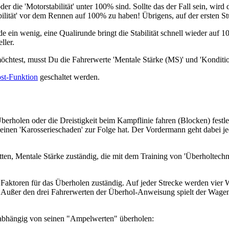
r die 'Motorstabilität' unter 100% sind. Sollte das der Fall sein, wir
stabilität' vor dem Rennen auf 100% zu haben! Übrigens, auf der ersten 
de ein wenig, eine Qualirunde bringt die Stabilität schnell wieder auf 100
ller.
chtest, musst Du die Fahrerwerte 'Mentale Stärke (MS)' und 'Kondition
st-Funktion
geschaltet werden.
holen oder die Dreistigkeit beim Kampflinie fahren (Blocken) festleg
 einen 'Karosserieschaden' zur Folge hat. Der Vordermann geht dabei 
en, Mentale Stärke zuständig, die mit dem Training von 'Überholtechn
Faktoren für das Überholen zuständig. Auf jeder Strecke werden vier
. Außer den drei Fahrerwerten der Überhol-Anweisung spielt der Wage
abhängig von seinen "Ampelwerten" überholen: