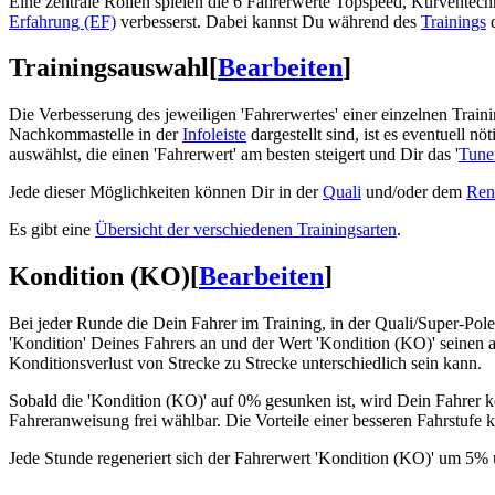
Eine zentrale Rollen spielen die 6 Fahrerwerte Topspeed, Kurventec
Erfahrung (EF)
verbesserst. Dabei kannst Du während des
Trainings
d
Trainingsauswahl
[
Bearbeiten
]
Die Verbesserung des jeweiligen 'Fahrerwertes' einer einzelnen Traini
Nachkommastelle in der
Infoleiste
dargestellt sind, ist es eventuell 
auswählst, die einen 'Fahrerwert' am besten steigert und Dir das '
Tune
Jede dieser Möglichkeiten können Dir in der
Quali
und/oder dem
Ren
Es gibt eine
Übersicht der verschiedenen Trainingsarten
.
Kondition (KO)
[
Bearbeiten
]
Bei jeder Runde die Dein Fahrer im Training, in der Quali/Super-Pole 
'Kondition' Deines Fahrers an und der Wert 'Kondition (KO)' seinen 
Konditionsverlust von Strecke zu Strecke unterschiedlich sein kann.
Sobald die 'Kondition (KO)' auf 0% gesunken ist, wird Dein Fahrer k
Fahreranweisung frei wählbar. Die Vorteile einer besseren Fahrstufe k
Jede Stunde regeneriert sich der Fahrerwert 'Kondition (KO)' um 5%