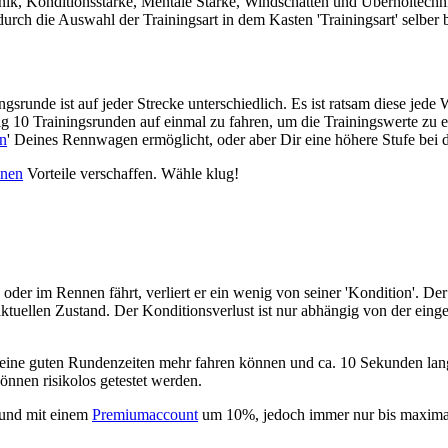
hnik, Konditionsstärke, Mentale Stärke, Windschatten und Überholtech
urch die Auswahl der Trainingsart in dem Kasten 'Trainingsart' selber 
ngsrunde ist auf jeder Strecke unterschiedlich. Es ist ratsam diese je
nötig 10 Trainingsrunden auf einmal zu fahren, um die Trainingswerte zu
n
' Deines Rennwagen ermöglicht, oder aber Dir eine höhere Stufe bei
nen
Vorteile verschaffen. Wähle klug!
oder im Rennen fährt, verliert er ein wenig von seiner 'Kondition'. De
aktuellen Zustand. Der Konditionsverlust ist nur abhängig von der eing
eine guten Rundenzeiten mehr fahren können und ca. 10 Sekunden langs
önnen risikolos getestet werden.
 und mit einem
Premiumaccount
um 10%, jedoch immer nur bis maximal 