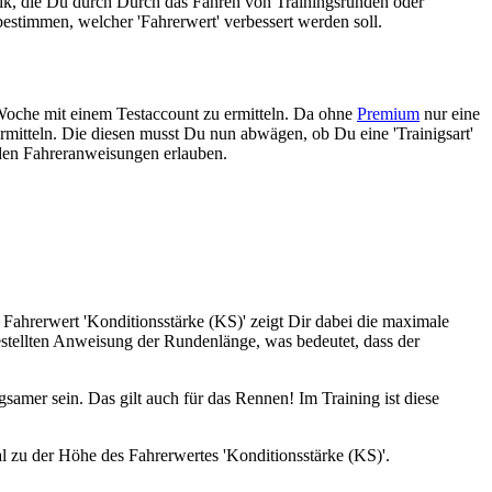
nik, die Du durch Durch das Fahren von Trainingsrunden oder
bestimmen, welcher 'Fahrerwert' verbessert werden soll.
de Woche mit einem Testaccount zu ermitteln. Da ohne
Premium
nur eine
 ermitteln. Die diesen musst Du nun abwägen, ob Du eine 'Trainigsart'
 den Fahreranweisungen erlauben.
r Fahrerwert 'Konditionsstärke (KS)' zeigt Dir dabei die maximale
estellten Anweisung der Rundenlänge, was bedeutet, dass der
amer sein. Das gilt auch für das Rennen! Im Training ist diese
zu der Höhe des Fahrerwertes 'Konditionsstärke (KS)'.