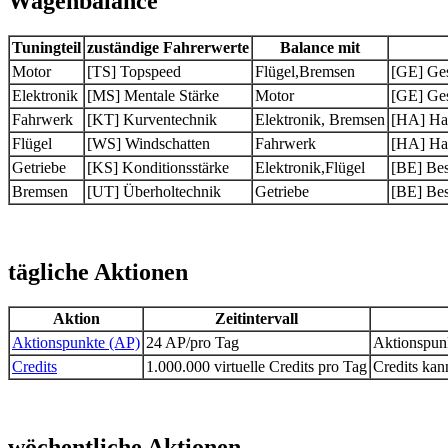
Wagenbalance
Tuningteil
zuständige Fahrerwerte
Balance mit
Motor
[TS] Topspeed
Flügel,Bremsen
[GE] Ge
Elektronik
[MS] Mentale Stärke
Motor
[GE] Ge
Fahrwerk
[KT] Kurventechnik
Elektronik, Bremsen
[HA] Ha
Flügel
[WS] Windschatten
Fahrwerk
[HA] Ha
Getriebe
[KS] Konditionsstärke
Elektronik,Flügel
[BE] Be
Bremsen
[UT] Überholtechnik
Getriebe
[BE] Be
tägliche Aktionen
Aktion
Zeitintervall
Aktionspunkte (AP)
24 AP/pro Tag
Aktionspunk
Credits
1.000.000 virtuelle Credits pro Tag
Credits kan
wöchentliche Aktionen