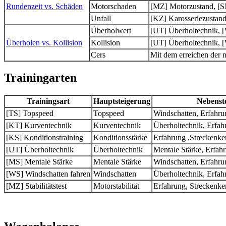
Rundenzeit vs. Schäden
Motorschaden
[MZ] Motorzustand, [SM
Unfall
[KZ] Karosseriezustand
Überholwert
[UT] Überholtechnik, 
Überholen vs. Kollision
Kollision
[UT] Überholtechnik, 
Cers
Mit dem erreichen der 
Trainingarten
Trainingsart
Hauptsteigerung
Nebenst
[TS] Topspeed
Topspeed
Windschatten, Erfahru
[KT] Kurventechnik
Kurventechnik
Überholtechnik, Erfah
[KS] Konditionstraining
Konditionsstärke
Erfahrung ,Streckenke
[UT] Überholtechnik
Überholtechnik
Mentale Stärke, Erfah
[MS] Mentale Stärke
Mentale Stärke
Windschatten, Erfahru
[WS] Windschatten fahren
Windschatten
Überholtechnik, Erfah
[MZ] Stabilitätstest
Motorstabilität
Erfahrung, Streckenke