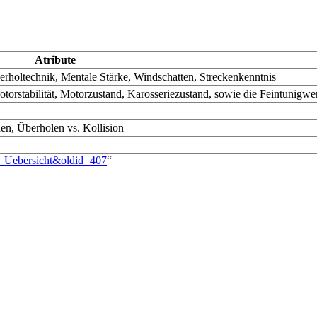
Atribute
rholtechnik, Mentale Stärke, Windschatten, Streckenkenntnis
orstabilität, Motorzustand, Karosseriezustand, sowie die Feintunigwe
en, Überholen vs. Kollision
le=Uebersicht&oldid=407
“