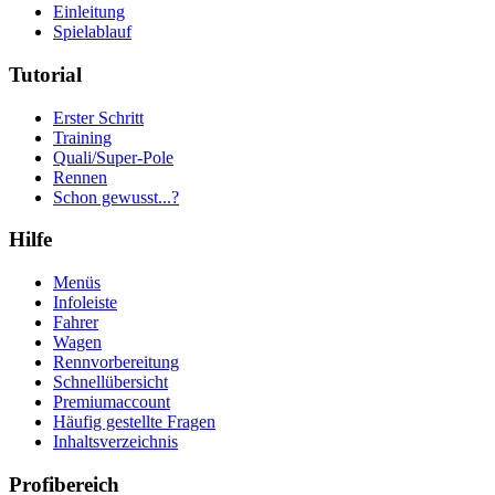
Einleitung
Spielablauf
Tutorial
Erster Schritt
Training
Quali/Super-Pole
Rennen
Schon gewusst...?
Hilfe
Menüs
Infoleiste
Fahrer
Wagen
Rennvorbereitung
Schnellübersicht
Premiumaccount
Häufig gestellte Fragen
Inhaltsverzeichnis
Profibereich