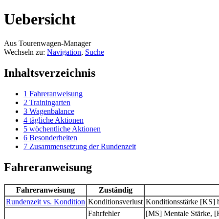
Uebersicht
Aus Tourenwagen-Manager
Wechseln zu:
Navigation
,
Suche
Inhaltsverzeichnis
1
Fahreranweisung
2
Trainingarten
3
Wagenbalance
4
tägliche Aktionen
5
wöchentliche Aktionen
6
Besonderheiten
7
Zusammensetzung der Rundenzeit
Fahreranweisung
Fahreranweisung
Zuständig
Rundenzeit vs. Kondition
Konditionsverlust
Konditionsstärke [KS]
Fahrfehler
[MS] Mentale Stärke, [