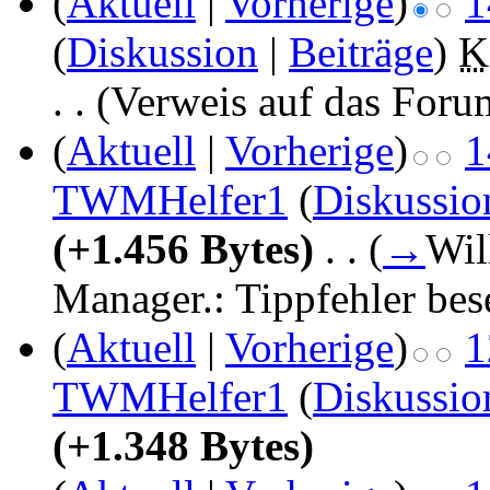
(
Aktuell
|
Vorherige
)
1
(
Diskussion
|
Beiträge
)
‎
K
. .
(Verweis auf das Foru
(
Aktuell
|
Vorherige
)
1
TWMHelfer1
(
Diskussio
(+1.456 Bytes)
‎
. .
(
→
Wil
Manager.:
Tippfehler bes
(
Aktuell
|
Vorherige
)
1
TWMHelfer1
(
Diskussio
(+1.348 Bytes)